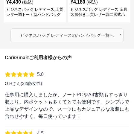
¥
4,430
¥
4,180
(税込)
(税込)
ビジネスバッグ レディース 上質
ビジネスバッグ レディース 金具
レザー調トート型ハンドバッグ
装飾付き上質レザー調二層式ハ
通勤対応
ンドバッグ
›
ビジネスバッグ レディース
の
ハンドバッグ
一覧へ
CariiSmartご利用者様からの声
5.0
O.Hさん(32歳/女性)
仕事用に購入しましたが、ノートPCやA4書類もすっきり
収まり、内ポケットも多くてとても便利です。シンプルで
上品なデザインなので、スーツにもカジュアルな服装にも
合わせやすく、毎日使っています！
4.5