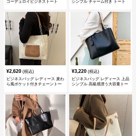
コーデュロイビジネストート
シンプル チャーム付き トート
¥
2,620
¥
3,220
(税込)
(税込)
ビジネスバッグ レディース 麦わ
ビジネスバッグ レディース 上品
ら風ポケット付きチェーントー
シンプル 高級感漂う大容量トー
ト
ト