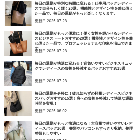
毎日の通勤が特別な時間に変わる！仕事用バッグレディー
スで自分らしく輝く20選。機能性とデザイン性を兼ね備え
た一品で、毎日の通勤がもっと楽しくなります。
更新日
2026-07-28
毎日の通勤がもっと優雅に！働く女性を輝かせるレディー
スビジネストートおすすめ20選！機能性とデザイン性を兼
ね備えた一品で、プロフェッショナルな印象を演出できま
す。
更新日
2026-07-28
毎日の通勤が快適に変わる！背負いやすいビジネスリュッ
クでレディースの負担を軽減するバッグおすすめ15選
更新日
2026-07-28
毎日の通勤を身軽に！疲れ知らずの軽量レディースビジネ
スバッグおすすめ15選！肩への負担を軽減して快適な通勤
時間を実現！
更新日
2026-08-02
毎日の通勤がもっと快適になる！大容量で使いやすいレデ
ィースバッグ20選 書類やパソコンもすっきり収納、整理
整頓もしやすい