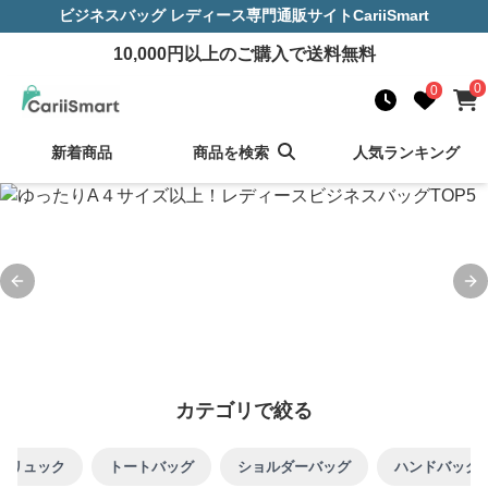
ビジネスバッグ レディース
専門通販サイト
CariiSmart
10,000
円以上のご購入で送料無料
0
0
新着商品
商品を検索
人気ランキング
Previous slide
Ne
カテゴリで絞る
リュック
トートバッグ
ショルダーバッグ
ハンドバッグ