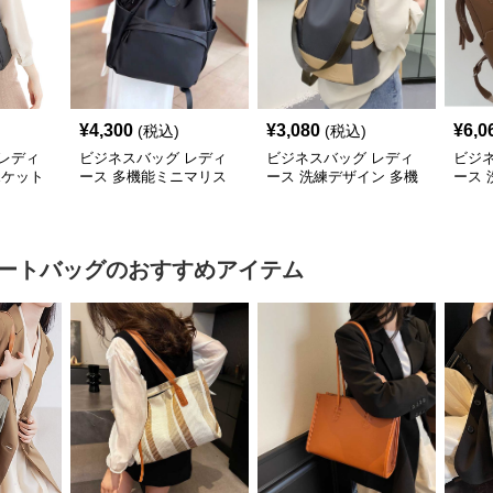
¥
4,300
¥
3,080
¥
6,0
(税込)
(税込)
レディ
ビジネスバッグ レディ
ビジネスバッグ レディ
ビジ
ポケット
ース 多機能ミニマリス
ース 洗練デザイン 多機
ース
ネス通
トリュック
能ビジネスリュック
リュ
ートバッグ
のおすすめアイテム