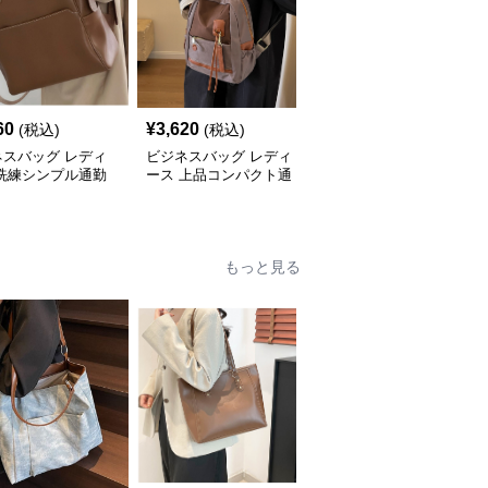
60
¥
3,620
¥
3,200
(税込)
(税込)
(税込)
ネスバッグ レディ
ビジネスバッグ レディ
ビジネスバッグ レディ
 洗練シンプル通勤
ース 上品コンパクト通
ース シンプル洗練スク
ック
勤リュック
エアリュック
もっと見る