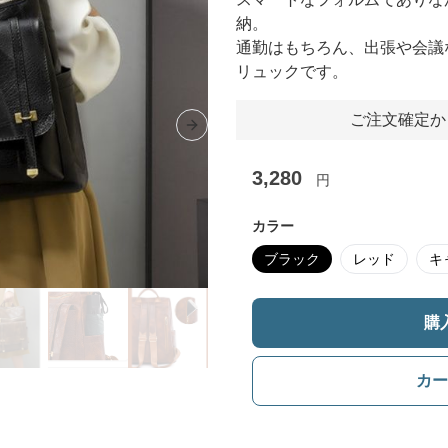
納。
通勤はもちろん、出張や会議
リュックです。
ご注文確定か
Next slide
3,280
円
カラー
ブラック
レッド
キ
購
カー