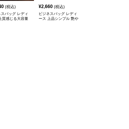
40
¥
2,660
¥
2,660
(税込)
(税込)
(税込)
ネスバッグ レディ
ビジネスバッグ レディ
ビジネスバッグ レディ
 上質感じる大容量
ース 上品シンプル 艶や
ース 洗練コーデュロイ
ネストート
か仕上げトートバッグ
ビジネストート