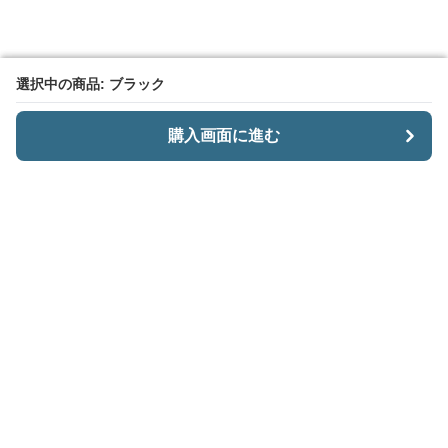
選択中の商品: ブラック
選択中の商品: ブラック
購入画面に進む
購入画面に進む
CariiSmart
について