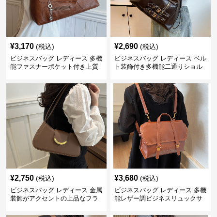
¥
3,170
¥
2,690
(税込)
(税込)
ビジネスバッグ レディース 多機
ビジネスバッグ レディース ベル
能ファスナーポケット付き上質
ト装飾付き多機能二通りショル
合成皮革ショルダーバッグ
ダーバッグ
¥
2,750
¥
3,680
(税込)
(税込)
ビジネスバッグ レディース 金属
ビジネスバッグ レディース 多機
装飾がアクセントの上品なフラ
能レザー調ビジネスリュックサ
ップ型ショルダーバッグ
ック