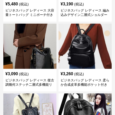
¥
5,480
¥
3,190
(税込)
(税込)
ビジネスバッグ レディース 大容
ビジネスバッグ レディース 編み
量トートバッグ ミニポーチ付き
込みデザイン二層式ショルダー
上品な肩掛け鞄
付きハンドバッグ
¥
3,090
¥
3,260
(税込)
(税込)
ビジネスバッグ レディース 復古
ビジネスバッグ レディース 柔ら
調幾何ステッチ二層式多機能リ
か合成皮革多機能ポケット付き
ュック
通勤リュック