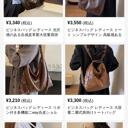
¥
3,340
¥
3,550
(税込)
(税込)
ビジネスバッグ レディース 光沢
ビジネスバッグ レディース トー
感のある合成皮革製大容量肩掛
ト シンプルデザイン 高級感ある
けトートバッグ
金具付き
¥
3,210
¥
3,300
(税込)
(税込)
ビジネスバッグ レディース リボ
ビジネスバッグ レディース 大容
ン付き多機能二way合皮ショル
量二層式肩掛けトートバッグ
ダーバッグ