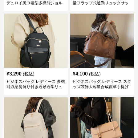
デュロイ風巾着型多機能ショル
量フラップ式通勤リュックサッ
ダーバッグ
ク
¥
3,290
¥
4,100
(税込)
(税込)
ビジネスバッグ レディース 多機
ビジネスバッグ レディース スタ
能収納房飾り付き通勤通学リュ
ッズ装飾大容量合成皮革手提げ
ックサック
鞄