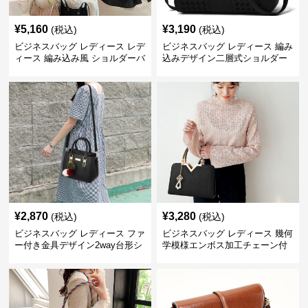
¥
5,160
¥
3,190
(税込)
(税込)
ビジネスバッグ レディース レデ
ビジネスバッグ レディース 編み
ィース 編み込み風 ショルダーバ
込みデザイン二層式ショルダー
ッグ 肩掛け きれいめ
付きハンドバッグ
¥
2,870
¥
3,280
(税込)
(税込)
ビジネスバッグ レディース ファ
ビジネスバッグ レディース 幾何
ー付き金具デザイン2way台形シ
学模様エンボス加工チェーン付
ョルダーバッグ
きショルダーバッグ