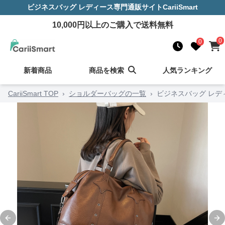
ビジネスバッグ レディース
専門通販サイト
CariiSmart
10,000
円以上のご購入で送料無料
0
0
新着商品
商品を検索
人気ランキング
CariiSmart TOP
›
ショルダーバッグの一覧
›
ビジネスバッグ レデ
Previous slide
Ne