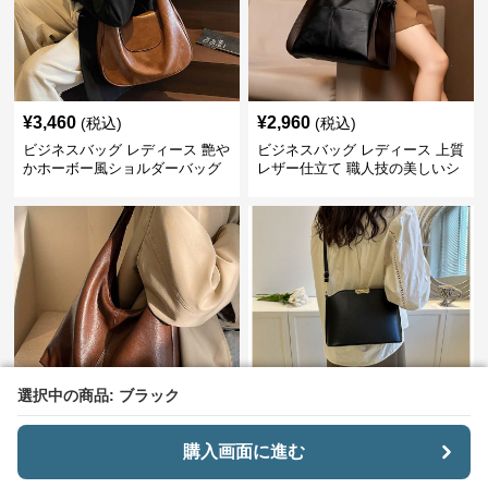
¥
3,460
¥
2,960
(税込)
(税込)
ビジネスバッグ レディース 艶や
ビジネスバッグ レディース 上質
かホーボー風ショルダーバッグ
レザー仕立て 職人技の美しいシ
ョルダーバッグ
選択中の商品: ブラック
選択中の商品: ブラック
¥
3,740
¥
2,660
(税込)
(税込)
ビジネスバッグ レディース 上質
ビジネスバッグ レディース 上品
購入画面に進む
購入画面に進む
レザーホーボーショルダー
シンプル 艶やか斜め掛けバッグ