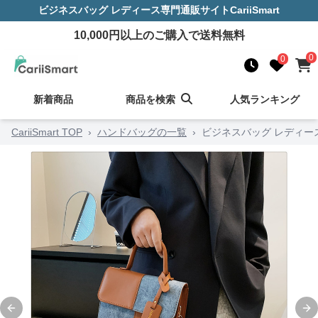
ビジネスバッグ レディース
専門通販サイト
CariiSmart
10,000
円以上のご購入で送料無料
0
0
新着商品
商品を検索
人気ランキング
CariiSmart TOP
›
ハンドバッグの一覧
›
ビジネスバッグ レディー
Previous slide
Ne