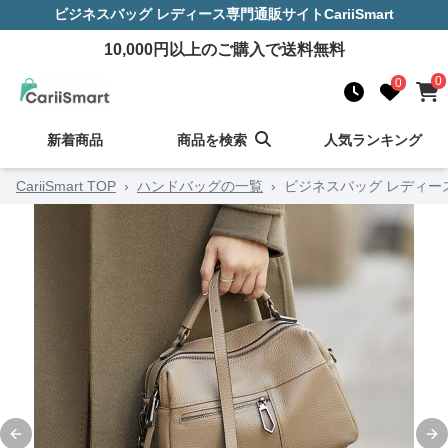
ビジネスバッグ レディース
専門通販サイト
CariiSmart
10,000
円以上のご購入で送料無料
0
0
新着商品
商品を検索
人気ランキング
CariiSmart TOP
›
ハンドバッグの一覧
›
ビジネスバッグ レディー
Previous slide
Ne