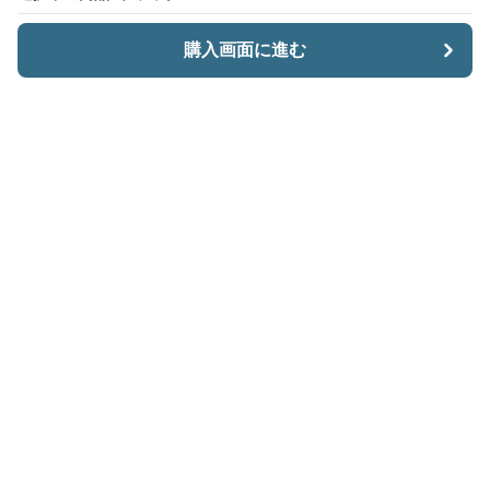
購入画面に進む
購入画面に進む
CariiSmart
について
会社概要
利用規約