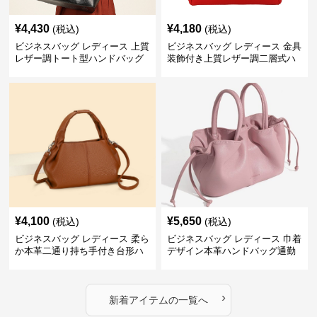
¥
4,430
¥
4,180
(税込)
(税込)
ビジネスバッグ レディース 上質
ビジネスバッグ レディース 金具
レザー調トート型ハンドバッグ
装飾付き上質レザー調二層式ハ
通勤対応
ンドバッグ
¥
4,100
¥
5,650
(税込)
(税込)
ビジネスバッグ レディース 柔ら
ビジネスバッグ レディース 巾着
か本革二通り持ち手付き台形ハ
デザイン本革ハンドバッグ通勤
ンドバッグ
対応
›
新着アイテムの一覧へ