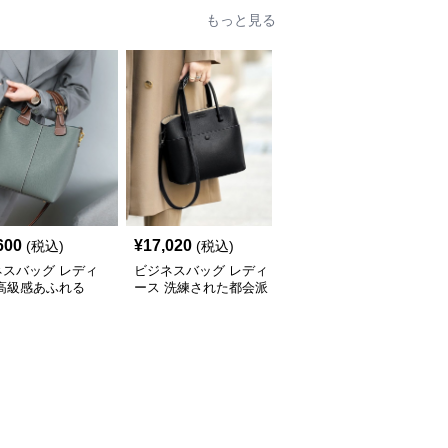
もっと見る
600
¥
17,020
¥
14,500
(税込)
(税込)
(税込)
ネスバッグ レディ
ビジネスバッグ レディ
ビジネスバッグ レディ
 高級感あふれる
ース 洗練された都会派
ース 高級本革 上品ボス
yショルダーバッグ
デザイン 多機能ハンド
トン型ハンドバッグ
バッグ