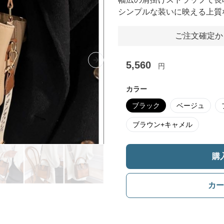
シンプルな装いに映える上質
ご注文確定か
5,560
Next slide
円
カラー
ブラック
ベージュ
ブラウン+キャメル
購
カー