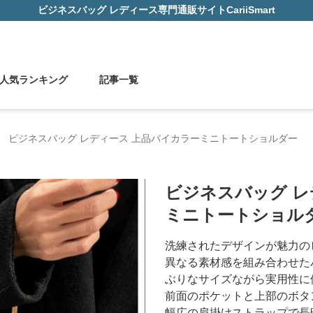
ビジネスバッグ レディース
専門通販サイト
CariiSmart
人気ランキング
記事一覧
›
ビジネスバッグ レディース 上品バイカラーミニトートショルダー
ビジネスバッグ レ
ミニトートショル
洗練されたデザインが魅力の
異なる素材感を組み合わせた
ぶりなサイズながら実用性に
前面のポケットと上部のボタ
幅広の肩掛けストラップで長