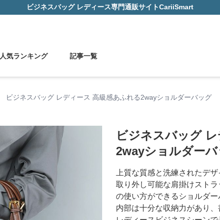
ビジネスバッグ レディース
専門通販サイト
CariiSmart
人気ランキング
記事一覧
›
ビジネスバッグ レディース 高級感あふれる2wayショルダーバッグ
ビジネスバッグ レ
2wayショルダー
上質な質感と洗練されたデザ
取り外し可能な肩掛けストラ
の使い方ができるショルダー
内部は十分な収納力があり、
レディースビジネスシーンで