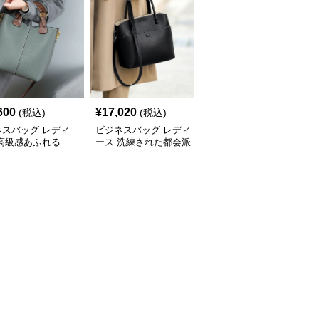
600
¥
17,020
¥
14,500
(税込)
(税込)
(税込)
ネスバッグ レディ
ビジネスバッグ レディ
ビジネスバッグ レディ
 高級感あふれる
ース 洗練された都会派
ース 高級本革 上品ボス
yショルダーバッグ
デザイン 多機能ハンド
トン型ハンドバッグ
バッグ