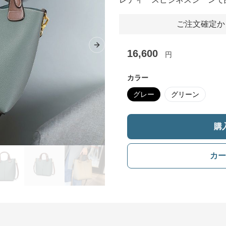
ご注文確定か
Next slide
16,600
円
カラー
グレー
グリーン
購
カー