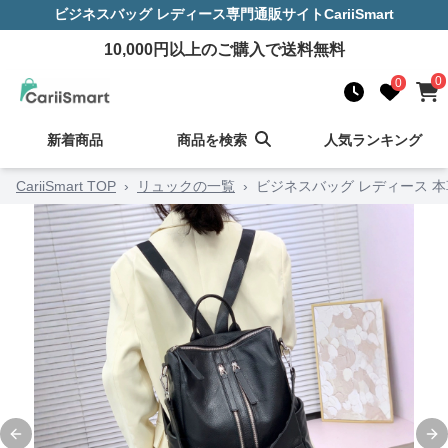
ビジネスバッグ レディース
専門通販サイト
CariiSmart
10,000
円以上のご購入で送料無料
0
0
新着商品
商品を検索
人気ランキング
CariiSmart TOP
›
リュックの一覧
›
ビジネスバッグ レディース 
Previous slide
Ne