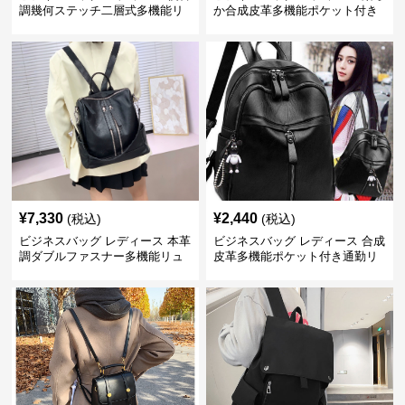
調幾何ステッチ二層式多機能リ
か合成皮革多機能ポケット付き
ュック
通勤リュック
¥
7,330
¥
2,440
(税込)
(税込)
ビジネスバッグ レディース 本革
ビジネスバッグ レディース 合成
調ダブルファスナー多機能リュ
皮革多機能ポケット付き通勤リ
ック
ュックサック