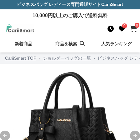
ビジネスバッグ レディース
専門通販サイト
CariiSmart
10,000
円以上のご購入で送料無料
0
0
新着商品
商品を検索
人気ランキング
CariiSmart TOP
›
ショルダーバッグの一覧
›
ビジネスバッグ レデ
Previous slide
Ne