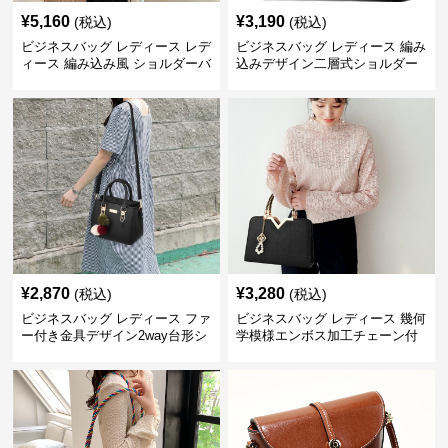
¥
5,160
¥
3,190
(税込)
(税込)
ビジネスバッグ レディース レデ
ビジネスバッグ レディース 編み
ィース 編み込み風 ショルダーバ
込みデザイン二層式ショルダー
ッグ 肩掛け きれいめ
付きハンドバッグ
¥
2,870
¥
3,280
(税込)
(税込)
ビジネスバッグ レディース ファ
ビジネスバッグ レディース 幾何
ー付き金具デザイン2way台形シ
学模様エンボス加工チェーン付
ョルダーバッグ
きショルダーバッグ