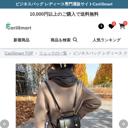
ビジネスバッグ レディース
専門通販サイト
CariiSmart
10,000
円以上のご購入で送料無料
0
0
新着商品
商品を検索
人気ランキング
CariiSmart TOP
›
リュックの一覧
›
ビジネスバッグ レディース 
Previous slide
Ne