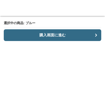
選択中の商品: ブルー
選択中の商品: ブルー
購入画面に進む
購入画面に進む
CariiSmart
について