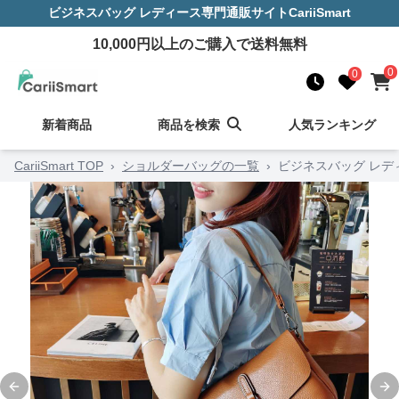
ビジネスバッグ レディース
専門通販サイト
CariiSmart
10,000
円以上のご購入で送料無料
0
0
新着商品
商品を検索
人気ランキング
CariiSmart TOP
›
ショルダーバッグの一覧
›
ビジネスバッグ レデ
Previous slide
Ne