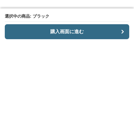
選択中の商品: ブラック
選択中の商品: ブラック
購入画面に進む
購入画面に進む
CariiSmart
について
会社概要