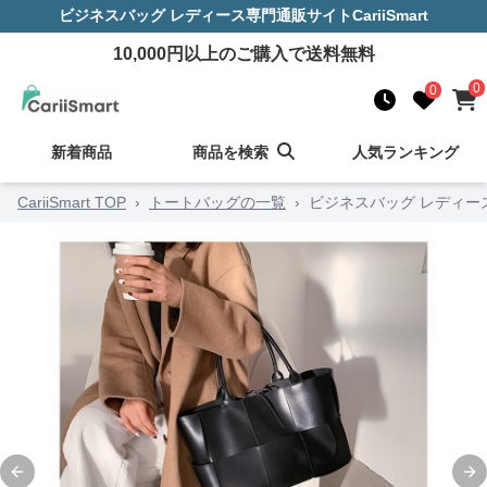
ビジネスバッグ レディース
専門通販サイト
CariiSmart
10,000
円以上のご購入で送料無料
0
0
新着商品
商品を検索
人気ランキング
CariiSmart TOP
›
トートバッグの一覧
›
ビジネスバッグ レディー
Previous slide
Ne