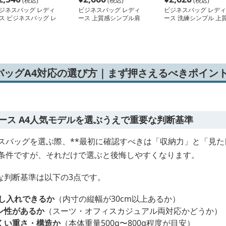
(税込)
(税込)
(税込)
ジネスバッグ レディ
ビジネスバッグ レディ
ビジネスバッグ レディ
ス ビジネスバッグ レ
ース 上質感シンプル肩
ース 洗練シンプル 上
ィース 上品なステッ
掛けトートバッグ
レザー トートバッグ
際立つ本革トートバッ
バッグA4対応の選び方｜まず押さえるべきポイン
ース A4人気モデルを選ぶうえで重要な判断基準
スバッグを選ぶ際、**最初に確認すべきは「収納力」と「見た
低条件ですが、それだけで選ぶと後悔しやすくなります。
な判断基準は以下の3点です。
出し入れできるか
（内寸の縦幅が30cm以上あるか）
ン性があるか
（スーツ・オフィスカジュアル両対応かどうか）
くい重さ・構造か
（本体重量500g〜800g程度が目安）