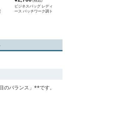
(税込)
ビジネスバッグ レディ
質
ース パッチワーク調ト
ートバッグ
ト
目のバランス」**です。