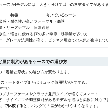
ィース A4モデルには、大きく分けて以下の素材タイプがあり
特徴
向いているシーン
級感・耐久性が高い
フォーマル・商談
量・リーズナブル
日常通勤
水性・軽さに優れる
雨の多い季節・移動量が多い方
ー・グレー
が汎用性が高く、ビジネス用途での人気が集中して
ど量に制約があるケースでの選び方
の「容量と形状」の選び方が変わります。
以上のトートタイプまたはリュック兼用型がおすすめ。
やすい
のブリーフケースやクラッチ兼用タイプが軽くてスマート
方
：サイドにマチ調整機能があるモデルを選ぶと柔軟に対応で
記」で比較する
と、バッグ間の差がわかりやすくなります。