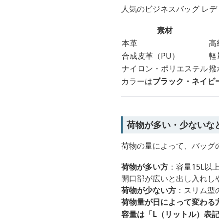
人気のビジネスバッグ レデ
素材
本革
高
合成皮革（PU）
軽
ナイロン・ポリエステル
撥
カラーは
ブラック・ネイビ
荷物が多い・少ないな
荷物の量によって、バッグ
荷物が多い方
：容量15L
開口部が広いと出し入れし
荷物が少ない方
：スリム型
荷物量が日によって変わる
容量は「L（リットル）表