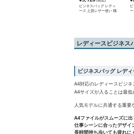
(税込)
ビジネスバッグ レディ
ビ
ース 上質レザー使い 職
ー
人縫製トートバッグ
デ
チ
グ
レディースビジネス
ビジネスバッグ レディ
A4対応のレディースビジネ
A4サイズが入ることは最
人気モデルに共通する重要
A4ファイルがスムーズに
仕事シーンに合ったデザイ
長時間持ち歩いても疲れに