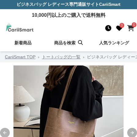
ビジネスバッグ レディース
専門通販サイト
CariiSmart
10,000
円以上のご購入で送料無料
0
0
新着商品
商品を検索
人気ランキング
CariiSmart TOP
›
トートバッグの一覧
›
ビジネスバッグ レディー
Previous slide
Ne