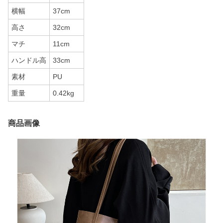
横幅
37cm
高さ
32cm
マチ
11cm
ハンドル高
33cm
素材
PU
重量
0.42kg
商品画像