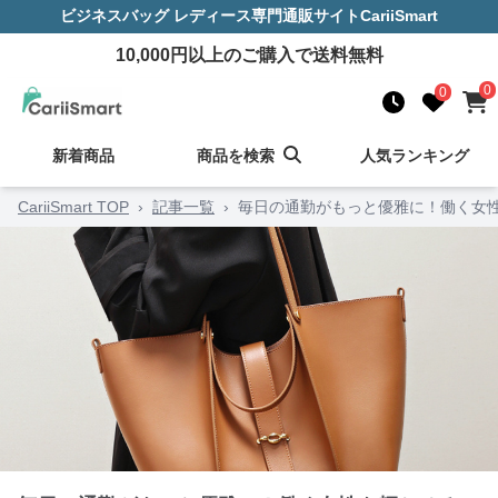
ビジネスバッグ レディース
専門通販サイト
CariiSmart
10,000
円以上のご購入で送料無料
0
0
新着商品
商品を検索
人気ランキング
CariiSmart TOP
›
記事一覧
›
毎日の通勤がもっと優雅に！働く女