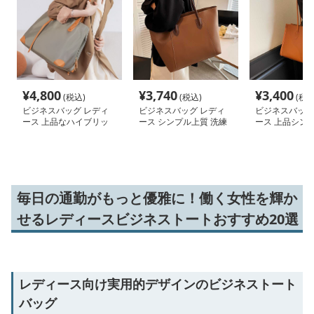
¥
4,800
¥
3,740
¥
3,400
(税込)
(税込)
(税込
ビジネスバッグ レディ
ビジネスバッグ レディ
ビジネスバッグ
ース 上品なハイブリッ
ース シンプル上質 洗練
ース 上品シンプ
ド 仕事用トートバッグ
トートバッグ
技トートバッグ
毎日の通勤がもっと優雅に！働く女性を輝か
せるレディースビジネストートおすすめ20選
レディース向け実用的デザインのビジネストート
バッグ