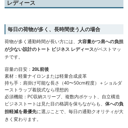
レディース
毎日の荷物が多く、長時間使う人の場合
荷物が多く通勤時間が長い方には、
大容量かつ肩への負担
が少ない設計のトート ビジネス レディース
がベストマッ
チです。
容量の目安：
20L前後
素材：軽量ナイロンまたは軽量合成皮革
持ち手：肩掛け可能な長さ（40〜50cm程度）＋ショルダ
ーストラップ着脱式なら理想的
必須機能：PC収納スリーブ、複数内ポケット、自立構造
ビジネストートは見た目の格調を保ちながらも、
体への負
担軽減を最優先
に選ぶことで、毎日の通勤クオリティが大
きく変わります。