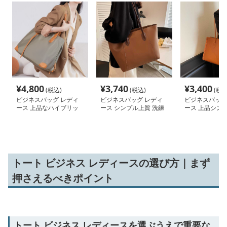
¥
4,800
¥
3,740
¥
3,400
(税込)
(税込)
(税込
ビジネスバッグ レディ
ビジネスバッグ レディ
ビジネスバッグ
ース 上品なハイブリッ
ース シンプル上質 洗練
ース 上品シンプ
ド 仕事用トートバッグ
トートバッグ
技トートバッグ
トート ビジネス レディースの選び方｜まず
押さえるべきポイント
トート ビジネス レディースを選ぶうえで重要な