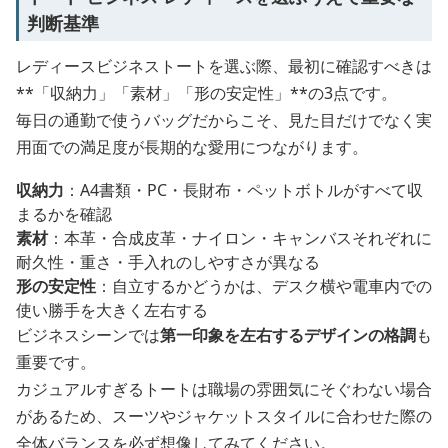
判断基準
レディースビジネストートを選ぶ際、最初に確認すべきは
**「収納力」「素材」「形の安定性」**の3点です。
毎日の通勤で使うバッグだからこそ、見た目だけでなく実
用面での満足度が長期的な愛用につながります。
収納力
：A4書類・PC・長財布・ペットボトルがすべて収
まるかを確認
素材
：本革・合成皮革・ナイロン・キャンバスそれぞれに
耐久性・重さ・手入れのしやすさが異なる
形の安定性
：自立するかどうかは、デスク横や電車内での
使い勝手を大きく左右する
ビジネスシーンでは
第一印象を左右するデザインの格調
も
重要です。
カジュアルすぎるトートは職場の雰囲気にそぐわない場合
があるため、スーツやジャケットスタイルに合わせた際の
全体バランスを必ず想像してみてください。