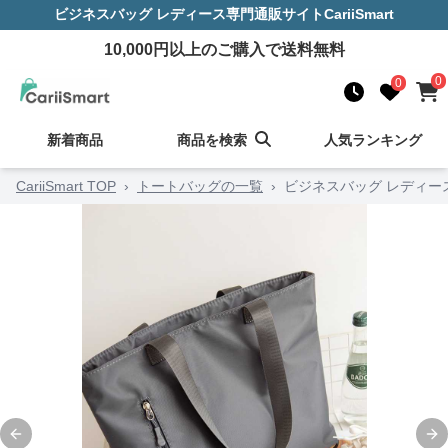
ビジネスバッグ レディース
専門通販サイト
CariiSmart
10,000
円以上のご購入で送料無料
0
0
新着商品
商品を検索
人気ランキング
CariiSmart TOP
›
トートバッグの一覧
›
ビジネスバッグ レディー
Previous slide
Ne