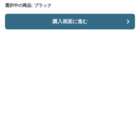
選択中の商品: ブラック
選択中の商品: ブラック
購入画面に進む
購入画面に進む
CariiSmart
について
会社概要
利用規約