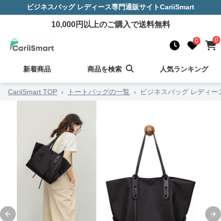
ビジネスバッグ レディース
専門通販サイト
CariiSmart
10,000
円以上のご購入で送料無料
0
0
新着商品
商品を検索
人気ランキング
CariiSmart TOP
›
トートバッグの一覧
›
ビジネスバッグ レディー
Previous slide
Ne