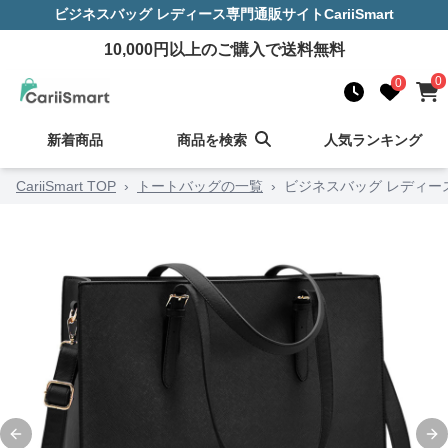
ビジネスバッグ レディース
専門通販サイト
CariiSmart
10,000
円以上のご購入で送料無料
0
0
新着商品
商品を検索
人気ランキング
CariiSmart TOP
›
トートバッグの一覧
›
ビジネスバッグ レディー
Previous slide
Ne