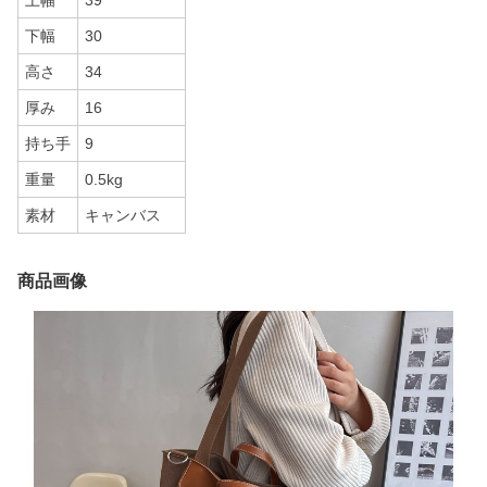
上幅
39
下幅
30
高さ
34
厚み
16
持ち手
9
重量
0.5kg
素材
キャンバス
商品画像