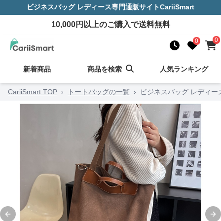
ビジネスバッグ レディース
専門通販サイト
CariiSmart
10,000
円以上のご購入で送料無料
0
0
新着商品
商品を検索
人気ランキング
CariiSmart TOP
›
トートバッグの一覧
›
ビジネスバッグ レディー
Previous slide
Ne