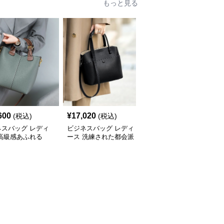
もっと見る
600
¥
17,020
¥
14,500
(税込)
(税込)
(税込)
ネスバッグ レディ
ビジネスバッグ レディ
ビジネスバッグ レディ
 高級感あふれる
ース 洗練された都会派
ース 高級本革 上品ボス
yショルダーバッグ
デザイン 多機能ハンド
トン型ハンドバッグ
バッグ