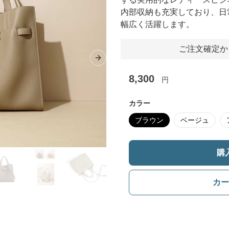
内部収納も充実しており、日
幅広く活躍します。
ご注文確定か
Next slide
8,300
円
カラー
ブラウン
ベージュ
購
カー