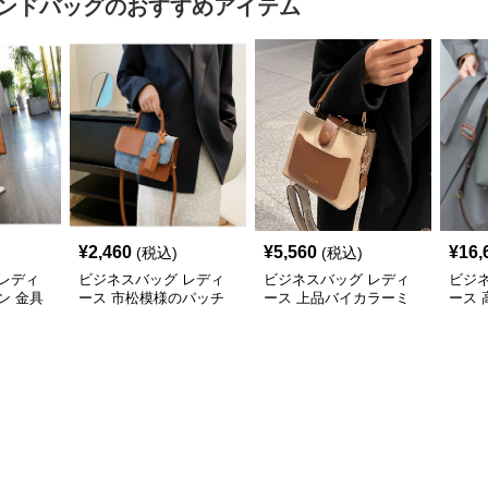
ンドバッグ
のおすすめアイテム
¥
2,460
¥
5,560
¥
16,
(税込)
(税込)
レディ
ビジネスバッグ レディ
ビジネスバッグ レディ
ビジ
ン 金具
ース 市松模様のパッチ
ース 上品バイカラーミ
ース
ドバッ
ワークショルダー
ニトートショルダー
2wa