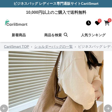
ビジネスバッグ レディース
専門通販サイト
CariiSmart
10,000
円以上のご購入で送料無料
0
0
新着商品
商品を検索
人気ランキング
CariiSmart TOP
›
ショルダーバッグの一覧
›
ビジネスバッグ レデ
Previous slide
Ne