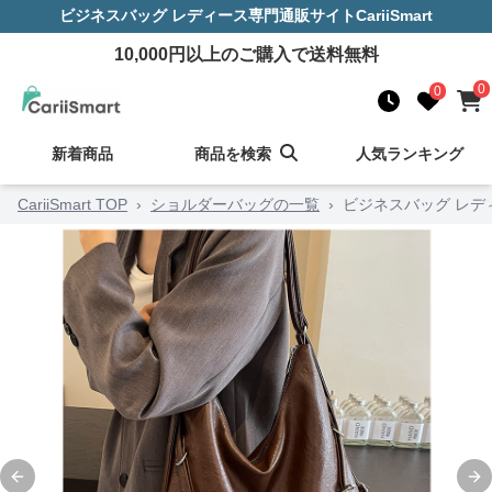
ビジネスバッグ レディース
専門通販サイト
CariiSmart
10,000
円以上のご購入で送料無料
0
0
新着商品
商品を検索
人気ランキング
CariiSmart TOP
›
ショルダーバッグの一覧
›
ビジネスバッグ レデ
Previous slide
Ne