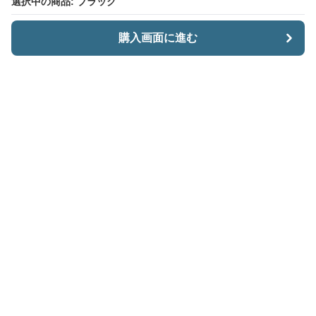
選択中の商品: ブラック
選択中の商品: ブラック
購入画面に進む
購入画面に進む
CariiSmart
について
会社概要
利用規約