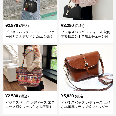
¥
2,870
¥
3,280
(税込)
(税込)
ビジネスバッグ レディース ファ
ビジネスバッグ レディース 幾何
ー付き金具デザイン2way台形シ
学模様エンボス加工チェーン付
ョルダーバッグ
きショルダーバッグ
¥
2,580
¥
5,820
(税込)
(税込)
ビジネスバッグ レディース エス
ビジネスバッグ レディース 上品
ニック柄タッセル付き大容量ト
な本革風フラップ式ショルダー
ートバッグ
バッグ