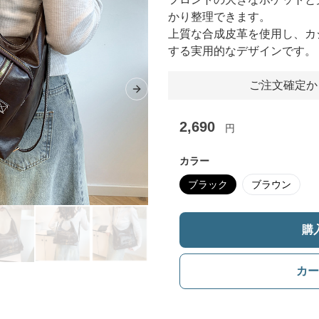
かり整理できます。
上質な合成皮革を使用し、カ
する実用的なデザインです。
ご注文確定か
Next slide
2,690
円
カラー
ブラック
ブラウン
購
カー