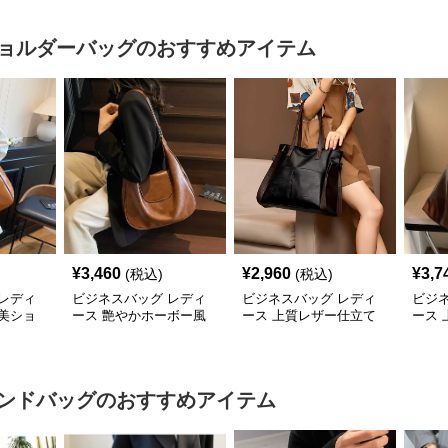
ョルダーバッグ
のおすすめアイテム
¥
3,460
¥
2,960
¥
3,7
(税込)
(税込)
レディ
ビジネスバッグ レディ
ビジネスバッグ レディ
ビジ
美ショ
ース 艶やかホーボー風
ース 上質レザー仕立て
ース
ショルダーバッグ
職人技の美しいショルダ
ーシ
ーバッグ
ンドバッグ
のおすすめアイテム