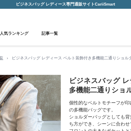
ビジネスバッグ レディース
専門通販サイト
CariiSmart
人気ランキング
記事一覧
覧
›
ビジネスバッグ レディース ベルト装飾付き多機能二通りショル
ビジネスバッグ レ
多機能二通りショ
個性的なベルトモチーフが印
の多機能バッグです。
ショルダーバッグとしても背
ち方ができ、シーンに合わせ
フロントの大きなポケットと