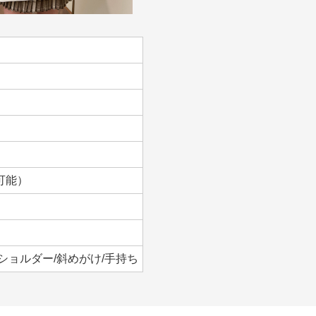
節可能）
ショルダー/斜めがけ/手持ち