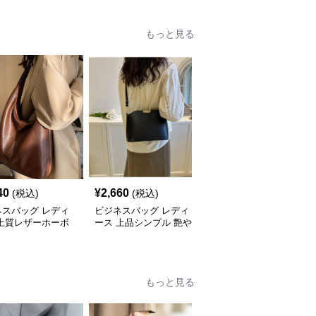
もっと見る
40
¥
2,660
¥
3,240
(税込)
(税込)
(税込)
ネスバッグ レディ
ビジネスバッグ レディ
ビジネスバッグ レディ
 上質レザーホーボ
ース 上品シンプル 艶や
ース 上品フラップ金具
ョルダー
か斜め掛けバッグ
ショルダーバッグ
もっと見る