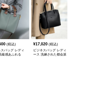
600
¥
17,020
¥
14,500
(税込)
(税込)
(税込)
ネスバッグ レディ
ビジネスバッグ レディ
ビジネスバッグ レディ
 高級感あふれる
ース 洗練された都会派
ース 高級本革 上品ボス
yショルダーバッグ
デザイン 多機能ハンド
トン型ハンドバッグ
バッグ