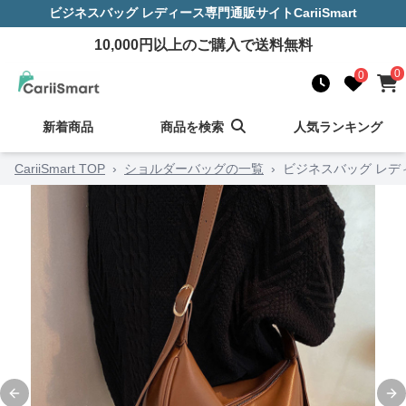
ビジネスバッグ レディース
専門通販サイト
CariiSmart
10,000
円以上のご購入で送料無料
0
0
新着商品
商品を検索
人気ランキング
CariiSmart TOP
›
ショルダーバッグの一覧
›
ビジネスバッグ レデ
Previous slide
Ne