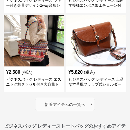
ビジネスバッグ レディース ファ
ビジネスバッグ レディース 幾何
ー付き金具デザイン2way台形シ
学模様エンボス加工チェーン付
ョルダーバッグ
きショルダーバッグ
¥
2,580
¥
5,820
(税込)
(税込)
ビジネスバッグ レディース エス
ビジネスバッグ レディース 上品
ニック柄タッセル付き大容量ト
な本革風フラップ式ショルダー
ートバッグ
バッグ
›
新着アイテムの一覧へ
ビジネスバッグ レディーストートバッグのおすすめアイテ