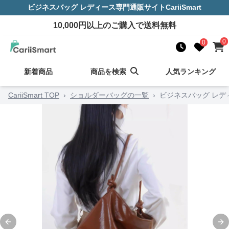
ビジネスバッグ レディース
専門通販サイト
CariiSmart
10,000
円以上のご購入で送料無料
0
0
新着商品
商品を検索
人気ランキング
CariiSmart TOP
›
ショルダーバッグの一覧
›
ビジネスバッグ レデ
Previous slide
Ne