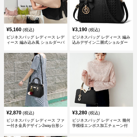
¥
5,160
¥
3,190
(税込)
(税込)
ビジネスバッグ レディース レデ
ビジネスバッグ レディース 編み
ィース 編み込み風 ショルダーバ
込みデザイン二層式ショルダー
ッグ 肩掛け きれいめ
付きハンドバッグ
¥
2,870
¥
3,280
(税込)
(税込)
ビジネスバッグ レディース ファ
ビジネスバッグ レディース 幾何
ー付き金具デザイン2way台形シ
学模様エンボス加工チェーン付
ョルダーバッグ
きショルダーバッグ