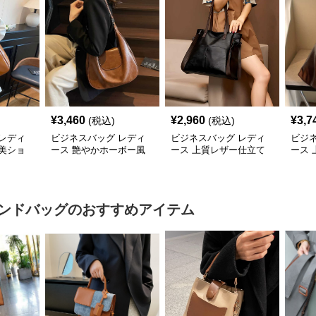
¥
3,460
¥
2,960
¥
3,7
(税込)
(税込)
レディ
ビジネスバッグ レディ
ビジネスバッグ レディ
ビジ
美ショ
ース 艶やかホーボー風
ース 上質レザー仕立て
ース
ショルダーバッグ
職人技の美しいショルダ
ーシ
ーバッグ
ンドバッグ
のおすすめアイテム