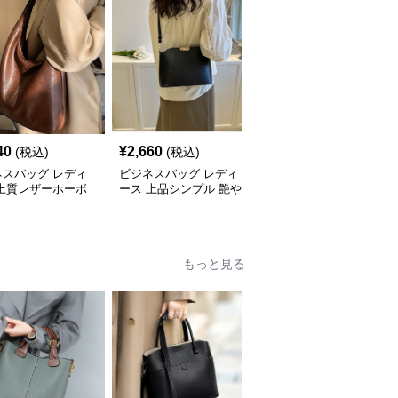
40
¥
2,660
¥
3,240
(税込)
(税込)
(税込)
ネスバッグ レディ
ビジネスバッグ レディ
ビジネスバッグ レディ
 上質レザーホーボ
ース 上品シンプル 艶や
ース 上品フラップ金具
ョルダー
か斜め掛けバッグ
ショルダーバッグ
もっと見る