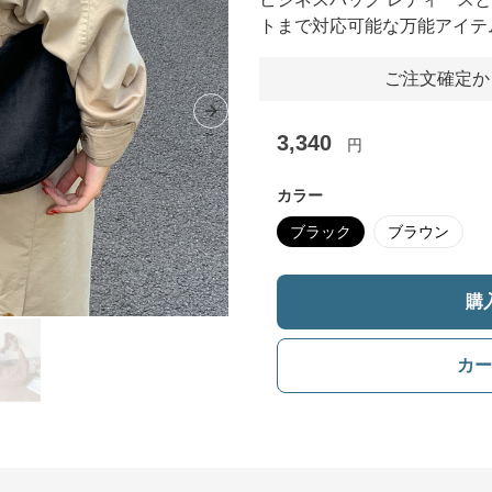
トまで対応可能な万能アイテ
ご注文確定か
Next slide
3,340
円
カラー
ブラック
ブラウン
購
カー