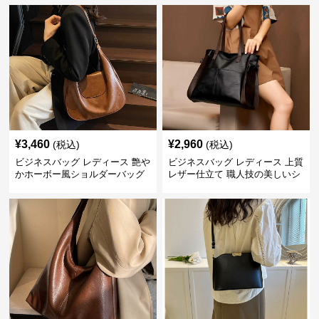
¥
3,460
¥
2,960
(税込)
(税込)
ビジネスバッグ レディース 艶や
ビジネスバッグ レディース 上質
かホーボー風ショルダーバッグ
レザー仕立て 職人技の美しいシ
ョルダーバッグ