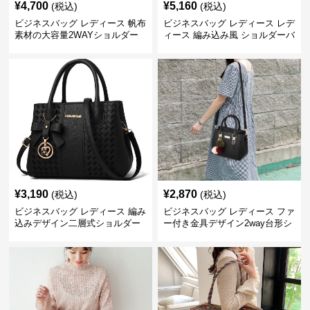
¥
4,700
¥
5,160
(税込)
(税込)
ビジネスバッグ レディース 帆布
ビジネスバッグ レディース レデ
素材の大容量2WAYショルダー
ィース 編み込み風 ショルダーバ
トートバッグ
ッグ 肩掛け きれいめ
¥
3,190
¥
2,870
(税込)
(税込)
ビジネスバッグ レディース 編み
ビジネスバッグ レディース ファ
込みデザイン二層式ショルダー
ー付き金具デザイン2way台形シ
付きハンドバッグ
ョルダーバッグ