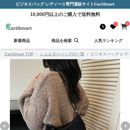
ビジネスバッグ レディース
専門通販サイト
CariiSmart
10,000
円以上のご購入で送料無料
0
0
新着商品
商品を検索
人気ランキング
CariiSmart TOP
›
ショルダーバッグの一覧
›
ビジネスバッグ レデ
Previous slide
Ne