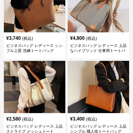
¥
3,740
¥
4,800
(税込)
(税込)
ビジネスバッグ レディース シン
ビジネスバッグ レディース 上品
プル上質 洗練トートバッグ
なハイブリッド 仕事用トートバ
ッグ
¥
2,580
¥
3,400
(税込)
(税込)
ビジネスバッグ レディース 上品
ビジネスバッグ レディース 上品
ストライプ メッシュトート
シンプル 職人技トートバッグ