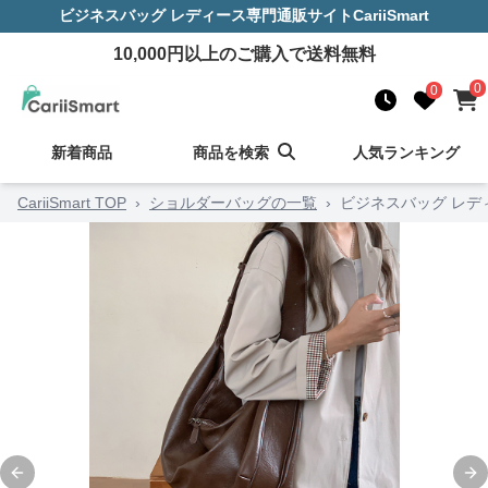
ビジネスバッグ レディース
専門通販サイト
CariiSmart
10,000
円以上のご購入で送料無料
0
0
新着商品
商品を検索
人気ランキング
CariiSmart TOP
›
ショルダーバッグの一覧
›
ビジネスバッグ レデ
Previous slide
Ne