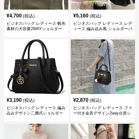
¥
4,700
¥
5,160
(税込)
(税込)
ビジネスバッグ レディース 帆布
ビジネスバッグ レディース レデ
素材の大容量2WAYショルダー
ィース 編み込み風 ショルダーバ
トートバッグ
ッグ 肩掛け きれいめ
¥
3,190
¥
2,870
(税込)
(税込)
ビジネスバッグ レディース 編み
ビジネスバッグ レディース ファ
込みデザイン二層式ショルダー
ー付き金具デザイン2way台形シ
付きハンドバッグ
ョルダーバッグ