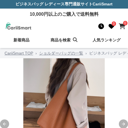
ビジネスバッグ レディース
専門通販サイト
CariiSmart
10,000
円以上のご購入で送料無料
0
0
新着商品
商品を検索
人気ランキング
CariiSmart TOP
›
ショルダーバッグの一覧
›
ビジネスバッグ レデ
Previous slide
Ne