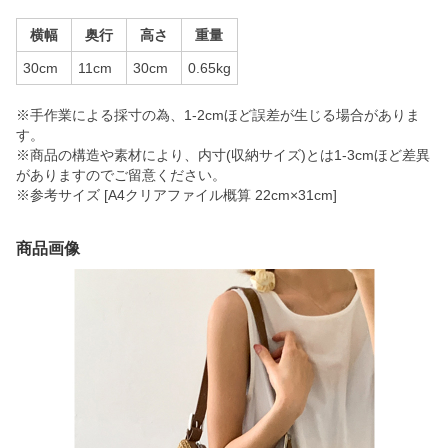
横幅
奥行
高さ
重量
30cm
11cm
30cm
0.65kg
※手作業による採寸の為、1-2cmほど誤差が生じる場合がありま
す。
※商品の構造や素材により、内寸(収納サイズ)とは1-3cmほど差異
がありますのでご留意ください。
※参考サイズ [A4クリアファイル概算 22cm×31cm]
商品画像