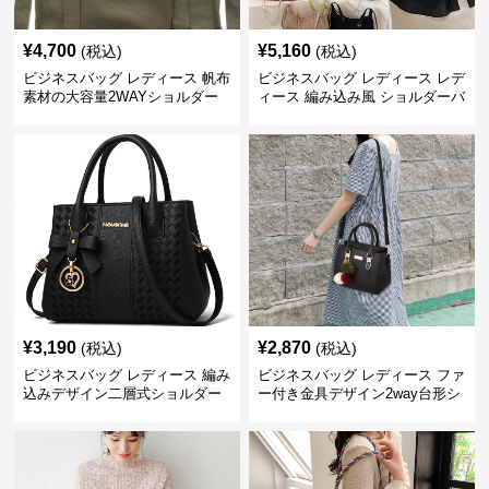
¥
4,700
¥
5,160
(税込)
(税込)
ビジネスバッグ レディース 帆布
ビジネスバッグ レディース レデ
素材の大容量2WAYショルダー
ィース 編み込み風 ショルダーバ
トートバッグ
ッグ 肩掛け きれいめ
¥
3,190
¥
2,870
(税込)
(税込)
ビジネスバッグ レディース 編み
ビジネスバッグ レディース ファ
込みデザイン二層式ショルダー
ー付き金具デザイン2way台形シ
付きハンドバッグ
ョルダーバッグ