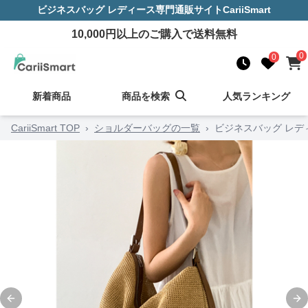
ビジネスバッグ レディース
専門通販サイト
CariiSmart
10,000
円以上のご購入で送料無料
0
0
新着商品
商品を検索
人気ランキング
CariiSmart TOP
›
ショルダーバッグの一覧
›
ビジネスバッグ レデ
Previous slide
Ne