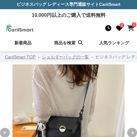
ビジネスバッグ レディース
専門通販サイト
CariiSmart
10,000
円以上のご購入で送料無料
0
0
新着商品
商品を検索
人気ランキング
CariiSmart TOP
›
ショルダーバッグの一覧
›
ビジネスバッグ レデ
Previous slide
Ne