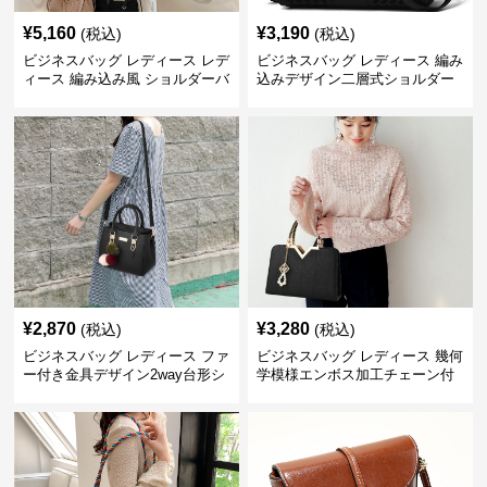
¥
5,160
¥
3,190
(税込)
(税込)
ビジネスバッグ レディース レデ
ビジネスバッグ レディース 編み
ィース 編み込み風 ショルダーバ
込みデザイン二層式ショルダー
ッグ 肩掛け きれいめ
付きハンドバッグ
¥
2,870
¥
3,280
(税込)
(税込)
ビジネスバッグ レディース ファ
ビジネスバッグ レディース 幾何
ー付き金具デザイン2way台形シ
学模様エンボス加工チェーン付
ョルダーバッグ
きショルダーバッグ