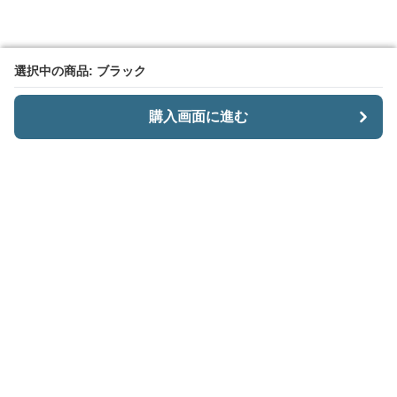
選択中の商品: ブラック
選択中の商品: ブラック
購入画面に進む
購入画面に進む
CariiSmart
について