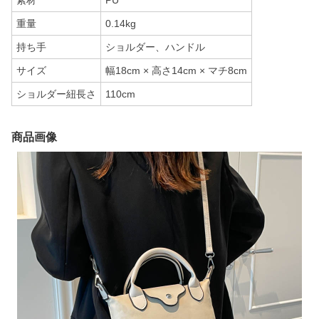
素材
PU
重量
0.14kg
持ち手
ショルダー、ハンドル
サイズ
幅18cm × 高さ14cm × マチ8cm
ショルダー紐長さ
110cm
商品画像