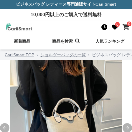
ビジネスバッグ レディース
専門通販サイト
CariiSmart
10,000
円以上のご購入で送料無料
0
0
新着商品
商品を検索
人気ランキング
CariiSmart TOP
›
ショルダーバッグの一覧
›
ビジネスバッグ レデ
Previous slide
Ne