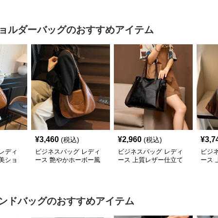
ョルダーバッグ
のおすすめアイテム
¥
3,460
¥
2,960
¥
3,7
(税込)
(税込)
レディ
ビジネスバッグ レディ
ビジネスバッグ レディ
ビジ
美ショ
ース 艶やかホーボー風
ース 上質レザー仕立て
ース
ショルダーバッグ
職人技の美しいショルダ
ーシ
ーバッグ
ンドバッグ
のおすすめアイテム