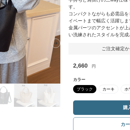
す。
コンパクトながらも必需品を
イベートまで幅広く活躍しま
金属パーツのアクセントが上
い洗練されたスタイルを完成
Next slide
ご注文確定か
2,660
円
カラー
ブラック
カーキ
ホ
購
カー