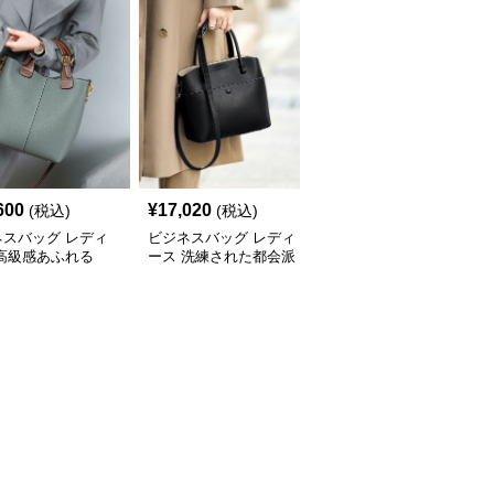
600
¥
17,020
¥
14,500
(税込)
(税込)
(税込)
ネスバッグ レディ
ビジネスバッグ レディ
ビジネスバッグ レディ
 高級感あふれる
ース 洗練された都会派
ース 高級本革 上品ボス
yショルダーバッグ
デザイン 多機能ハンド
トン型ハンドバッグ
バッグ