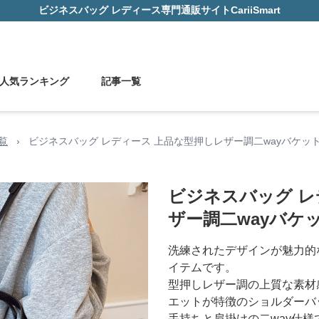
ビジネスバッグ レディース
専門通販サイト
CariiSmart
人気ランキング
記事一覧
覧
›
ビジネスバッグ レディース 上品な型押しレザー調二wayバケッ
ビジネスバッグ レ
ザー調二wayバケ
洗練されたデザインが魅力的
イテムです。
型押しレザー調の上質な素材
エットが特徴のショルダーバ
手持ちと肩掛けの二way仕