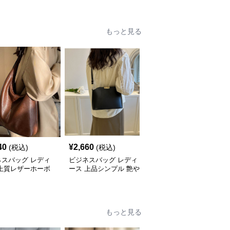
もっと見る
40
¥
2,660
¥
3,240
(税込)
(税込)
(税込)
ネスバッグ レディ
ビジネスバッグ レディ
ビジネスバッグ レディ
 上質レザーホーボ
ース 上品シンプル 艶や
ース 上品フラップ金具
ョルダー
か斜め掛けバッグ
ショルダーバッグ
もっと見る