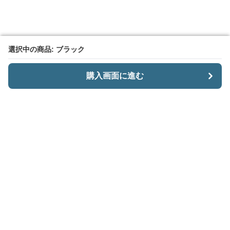
選択中の商品: ブラック
選択中の商品: ブラック
購入画面に進む
購入画面に進む
CariiSmart
について