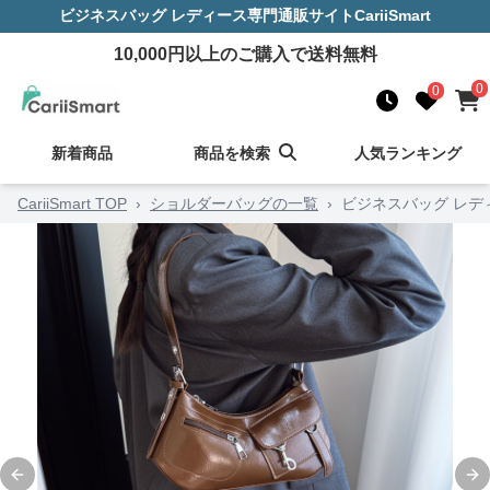
ビジネスバッグ レディース
専門通販サイト
CariiSmart
10,000
円以上のご購入で送料無料
0
0
新着商品
商品を検索
人気ランキング
CariiSmart TOP
›
ショルダーバッグの一覧
›
ビジネスバッグ レデ
Previous slide
Ne