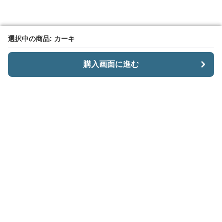
選択中の商品: カーキ
選択中の商品: カーキ
購入画面に進む
購入画面に進む
CariiSmart
について
会社概要