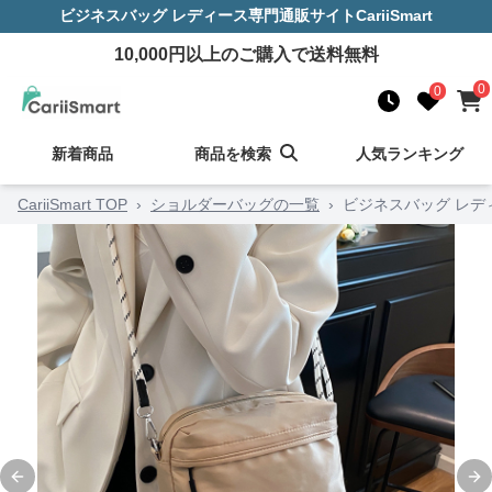
ビジネスバッグ レディース
専門通販サイト
CariiSmart
10,000
円以上のご購入で送料無料
0
0
新着商品
商品を検索
人気ランキング
CariiSmart TOP
›
ショルダーバッグの一覧
›
ビジネスバッグ レデ
Previous slide
Ne