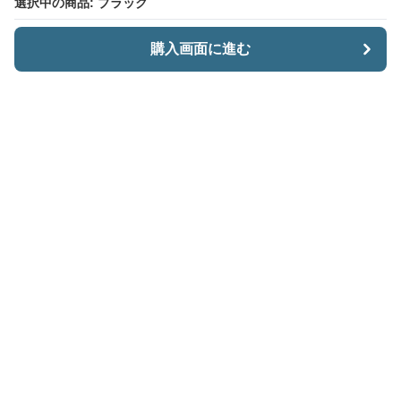
選択中の商品: ブラック
選択中の商品: ブラック
購入画面に進む
購入画面に進む
CariiSmart
について
会社概要
利用規約