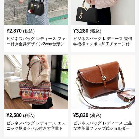
¥
2,870
¥
3,280
(税込)
(税込)
ビジネスバッグ レディース ファ
ビジネスバッグ レディース 幾何
ー付き金具デザイン2way台形シ
学模様エンボス加工チェーン付
ョルダーバッグ
きショルダーバッグ
¥
2,580
¥
5,820
(税込)
(税込)
ビジネスバッグ レディース エス
ビジネスバッグ レディース 上品
ニック柄タッセル付き大容量ト
な本革風フラップ式ショルダー
ートバッグ
バッグ