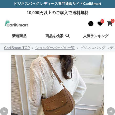
ビジネスバッグ レディース
専門通販サイト
CariiSmart
10,000
円以上のご購入で送料無料
0
0
新着商品
商品を検索
人気ランキング
CariiSmart TOP
›
ショルダーバッグの一覧
›
ビジネスバッグ レデ
Previous slide
Ne