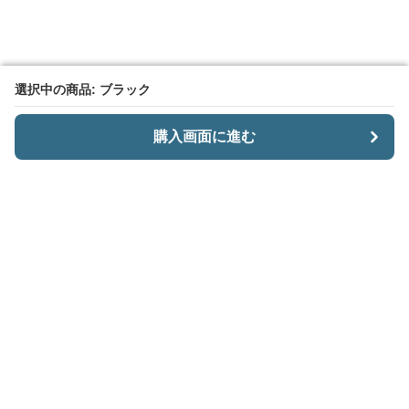
選択中の商品: ブラック
選択中の商品: ブラック
購入画面に進む
購入画面に進む
CariiSmart
について