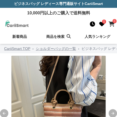
ビジネスバッグ レディース
専門通販サイト
CariiSmart
10,000
円以上のご購入で送料無料
0
0
新着商品
商品を検索
人気ランキング
CariiSmart TOP
›
ショルダーバッグの一覧
›
ビジネスバッグ レデ
Previous slide
Ne