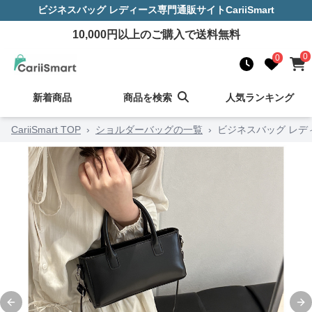
ビジネスバッグ レディース
専門通販サイト
CariiSmart
10,000
円以上のご購入で送料無料
0
0
新着商品
商品を検索
人気ランキング
CariiSmart TOP
›
ショルダーバッグの一覧
›
ビジネスバッグ レデ
Previous slide
Ne