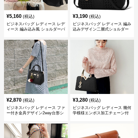
¥
5,160
¥
3,190
(税込)
(税込)
ビジネスバッグ レディース レデ
ビジネスバッグ レディース 編み
ィース 編み込み風 ショルダーバ
込みデザイン二層式ショルダー
ッグ 肩掛け きれいめ
付きハンドバッグ
¥
2,870
¥
3,280
(税込)
(税込)
ビジネスバッグ レディース ファ
ビジネスバッグ レディース 幾何
ー付き金具デザイン2way台形シ
学模様エンボス加工チェーン付
ョルダーバッグ
きショルダーバッグ