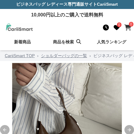
ビジネスバッグ レディース
専門通販サイト
CariiSmart
10,000
円以上のご購入で送料無料
0
0
新着商品
商品を検索
人気ランキング
CariiSmart TOP
›
ショルダーバッグの一覧
›
ビジネスバッグ レデ
Previous slide
Ne