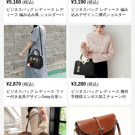
¥
5,160
¥
3,190
(税込)
(税込)
ビジネスバッグ レディース レデ
ビジネスバッグ レディース 編み
ィース 編み込み風 ショルダーバ
込みデザイン二層式ショルダー
ッグ 肩掛け きれいめ
付きハンドバッグ
¥
2,870
¥
3,280
(税込)
(税込)
ビジネスバッグ レディース ファ
ビジネスバッグ レディース 幾何
ー付き金具デザイン2way台形シ
学模様エンボス加工チェーン付
ョルダーバッグ
きショルダーバッグ