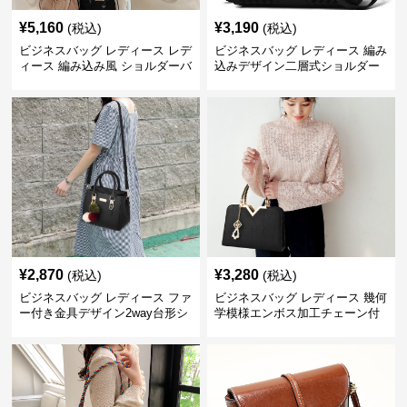
¥
5,160
¥
3,190
(税込)
(税込)
ビジネスバッグ レディース レデ
ビジネスバッグ レディース 編み
ィース 編み込み風 ショルダーバ
込みデザイン二層式ショルダー
ッグ 肩掛け きれいめ
付きハンドバッグ
¥
2,870
¥
3,280
(税込)
(税込)
ビジネスバッグ レディース ファ
ビジネスバッグ レディース 幾何
ー付き金具デザイン2way台形シ
学模様エンボス加工チェーン付
ョルダーバッグ
きショルダーバッグ