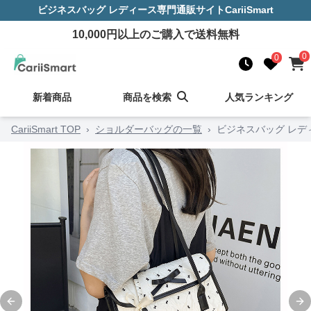
ビジネスバッグ レディース
専門通販サイト
CariiSmart
10,000
円以上のご購入で送料無料
0
0
新着商品
商品を検索
人気ランキング
CariiSmart TOP
›
ショルダーバッグの一覧
›
ビジネスバッグ レデ
Previous slide
Ne