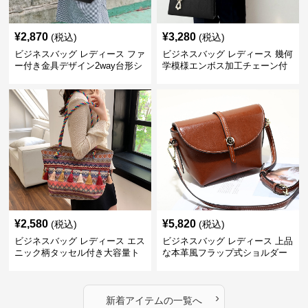
¥
2,870
¥
3,280
(税込)
(税込)
ビジネスバッグ レディース ファ
ビジネスバッグ レディース 幾何
ー付き金具デザイン2way台形シ
学模様エンボス加工チェーン付
ョルダーバッグ
きショルダーバッグ
¥
2,580
¥
5,820
(税込)
(税込)
ビジネスバッグ レディース エス
ビジネスバッグ レディース 上品
ニック柄タッセル付き大容量ト
な本革風フラップ式ショルダー
ートバッグ
バッグ
›
新着アイテムの一覧へ