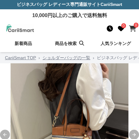
ビジネスバッグ レディース
専門通販サイト
CariiSmart
10,000
円以上のご購入で送料無料
0
0
新着商品
商品を検索
人気ランキング
CariiSmart TOP
›
ショルダーバッグの一覧
›
ビジネスバッグ レデ
Previous slide
Ne