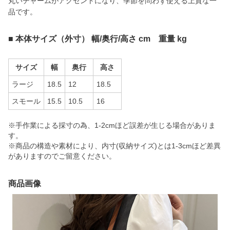
丸いチャームがアクセントになり、季節を問わず使える上質な一
品です。
■ 本体サイズ（外寸） 幅/奥行/高さ cm 重量 kg
サイズ
幅
奥行
高さ
ラージ
18.5
12
18.5
スモール
15.5
10.5
16
※手作業による採寸の為、1-2cmほど誤差が生じる場合がありま
す。
※商品の構造や素材により、内寸(収納サイズ)とは1-3cmほど差異
がありますのでご留意ください。
商品画像