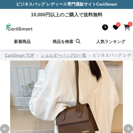
ビジネスバッグ レディース
専門通販サイト
CariiSmart
10,000
円以上のご購入で送料無料
0
0
新着商品
商品を検索
人気ランキング
CariiSmart TOP
›
ショルダーバッグの一覧
›
ビジネスバッグ レデ
Previous slide
Ne