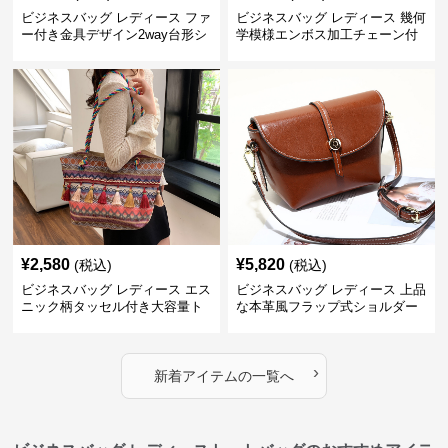
ビジネスバッグ レディース ファ
ビジネスバッグ レディース 幾何
ー付き金具デザイン2way台形シ
学模様エンボス加工チェーン付
ョルダーバッグ
きショルダーバッグ
¥
2,580
¥
5,820
(税込)
(税込)
ビジネスバッグ レディース エス
ビジネスバッグ レディース 上品
ニック柄タッセル付き大容量ト
な本革風フラップ式ショルダー
ートバッグ
バッグ
›
新着アイテムの一覧へ