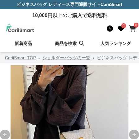
ビジネスバッグ レディース
専門通販サイト
CariiSmart
10,000
円以上のご購入で送料無料
0
0
新着商品
商品を検索
人気ランキング
CariiSmart TOP
›
ショルダーバッグの一覧
›
ビジネスバッグ レデ
Previous slide
Ne