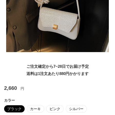
ご注文確定から7~28日でお届け予定
送料は1注文あたり
880
円かかります
2,660
円
カラー
ブラック
カーキ
ピンク
シルバー