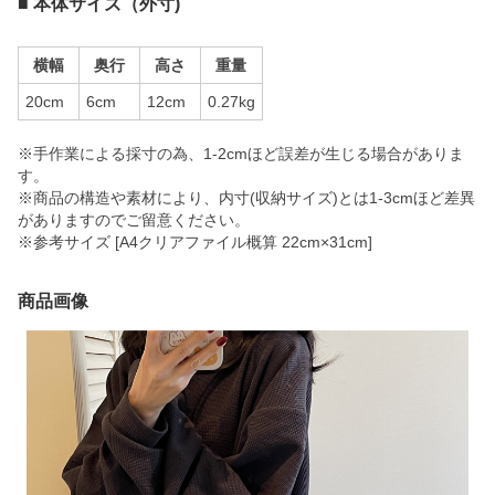
■ 本体サイズ（外寸)
横幅
奥行
高さ
重量
20cm
6cm
12cm
0.27kg
※手作業による採寸の為、1-2cmほど誤差が生じる場合がありま
す。
※商品の構造や素材により、内寸(収納サイズ)とは1-3cmほど差異
がありますのでご留意ください。
※参考サイズ [A4クリアファイル概算 22cm×31cm]
商品画像