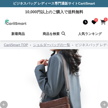
ビジネスバッグ レディース
専門通販サイト
CariiSmart
10,000
円以上のご購入で送料無料
0
0
新着商品
商品を検索
人気ランキング
CariiSmart TOP
›
ショルダーバッグの一覧
›
ビジネスバッグ レデ
Previous slide
Ne