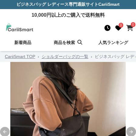
ビジネスバッグ レディース
専門通販サイト
CariiSmart
10,000
円以上のご購入で送料無料
0
0
新着商品
商品を検索
人気ランキング
CariiSmart TOP
›
ショルダーバッグの一覧
›
ビジネスバッグ レデ
Previous slide
Ne