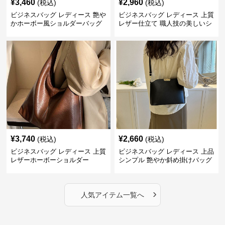
¥
3,460
¥
2,960
(税込)
(税込)
ビジネスバッグ レディース 艶や
ビジネスバッグ レディース 上質
かホーボー風ショルダーバッグ
レザー仕立て 職人技の美しいシ
ョルダーバッグ
¥
3,740
¥
2,660
(税込)
(税込)
ビジネスバッグ レディース 上質
ビジネスバッグ レディース 上品
レザーホーボーショルダー
シンプル 艶やか斜め掛けバッグ
›
人気アイテム一覧へ