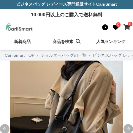
ビジネスバッグ レディース
専門通販サイト
CariiSmart
10,000
円以上のご購入で送料無料
0
0
新着商品
商品を検索
人気ランキング
CariiSmart TOP
›
ショルダーバッグの一覧
›
ビジネスバッグ レデ
Previous slide
Ne