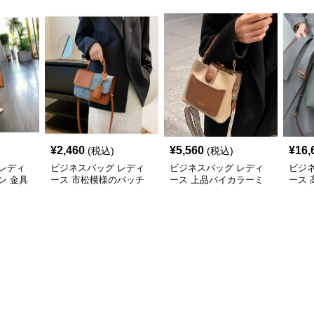
¥
2,460
¥
5,560
¥
16,
(税込)
(税込)
レディ
ビジネスバッグ レディ
ビジネスバッグ レディ
ビジ
ン 金具
ース 市松模様のパッチ
ース 上品バイカラーミ
ース
ドバッ
ワークショルダー
ニトートショルダー
2wa