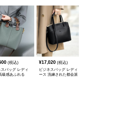
600
¥
17,020
¥
14,500
(税込)
(税込)
(税込)
ネスバッグ レディ
ビジネスバッグ レディ
ビジネスバッグ レディ
 高級感あふれる
ース 洗練された都会派
ース 高級本革 上品ボス
yショルダーバッグ
デザイン 多機能ハンド
トン型ハンドバッグ
バッグ