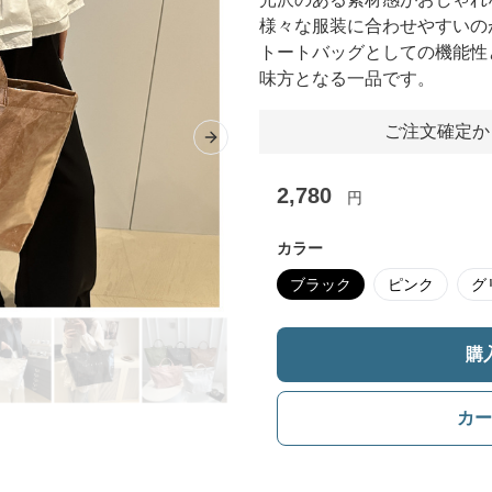
様々な服装に合わせやすいの
トートバッグとしての機能性
味方となる一品です。
ご注文確定か
Next slide
2,780
円
カラー
ブラック
ピンク
グ
購
カー