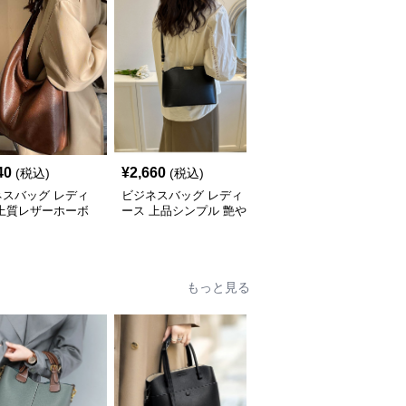
40
¥
2,660
¥
3,240
(税込)
(税込)
(税込)
ネスバッグ レディ
ビジネスバッグ レディ
ビジネスバッグ レディ
 上質レザーホーボ
ース 上品シンプル 艶や
ース 上品フラップ金具
ョルダー
か斜め掛けバッグ
ショルダーバッグ
もっと見る