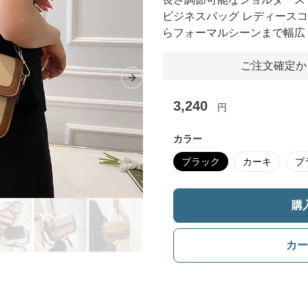
ビジネスバッグ レディース
らフォーマルシーンまで幅広
ご注文確定か
Next slide
3,240
円
カラー
ブラック
カーキ
ブ
購
カー