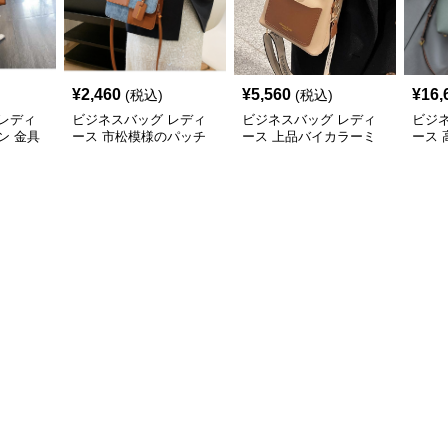
¥
2,460
¥
5,560
¥
16,
(税込)
(税込)
レディ
ビジネスバッグ レディ
ビジネスバッグ レディ
ビジ
ン 金具
ース 市松模様のパッチ
ース 上品バイカラーミ
ース
ドバッ
ワークショルダー
ニトートショルダー
2wa