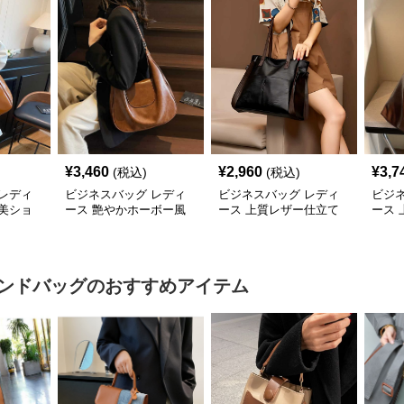
¥
3,460
¥
2,960
¥
3,7
(税込)
(税込)
レディ
ビジネスバッグ レディ
ビジネスバッグ レディ
ビジ
美ショ
ース 艶やかホーボー風
ース 上質レザー仕立て
ース
ショルダーバッグ
職人技の美しいショルダ
ーシ
ーバッグ
ンドバッグ
のおすすめアイテム