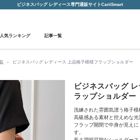
ビジネスバッグ レディース
専門通販サイト
CariiSmart
人気ランキング
記事一覧
覧
›
ビジネスバッグ レディース 上品格子模様フラップショルダー
ビジネスバッグ レ
ラップショルダー
洗練された雰囲気漂う格子模
高級感ある素材と控えめな光
フラップ開閉で中身が見えに
す。
長さ調節可能なショルダース